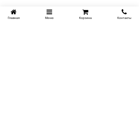
Главная
Меню
Корзина
Контакты
KROVATI-KRASNODAR.RU
8-800-505-18-92
8-800
Работаем 09.00 : 21.00
Заказать обратный звонок
ИНФОРМАЦИЯ
Сертификаты
Доставка
Контакты