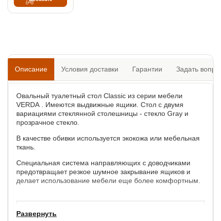
Описание
Условия доставки
Гарантии
Задать вопро
Овальный туалетный стол Classic из серии мебели
VERDA . Имеются выдвижные ящики. Стол с двумя
вариациями стеклянной столешницы - стекло Gray и
прозрачное стекло.
В качестве обивки используется экокожа или мебельная
ткань.
Специальная система направляющих с доводчиками
предотвращает резкое шумное закрывание ящиков и
делает использование мебели еще более комфортным.
Внешние габариты туалетного столика
Развернуть
Ширина, см
Глубина, см
Высота, см