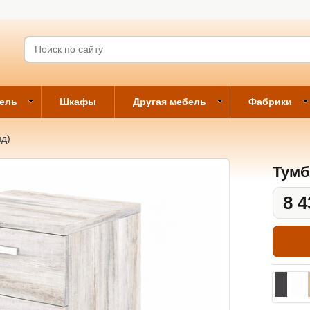
бель
Шкафы
Другая мебель
Фабрики
нд)
Тумб
8 4