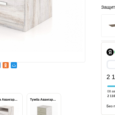
Защит
2 
08 ав
2 110
Тумба Авангард 1...
Тумба Авангард люкс...
Без 