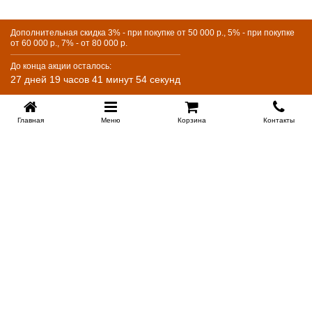
Дополнительная скидка 3% - при покупке от 50 000 р., 5% - при покупке
от 60 000 р., 7% - от 80 000 р.
До конца акции осталось:
27 дней 19 часов 41 минут 54 секунд
Главная
Меню
Корзина
Контакты
KROVATI-KRASNODAR.RU
8-800-505-18-92
8-800
Работаем 09.00 : 21.00
Заказать обратный звонок