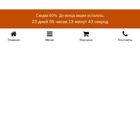
Скидка 60%. До конца акции осталось:
23 дней 05 часов 13 минут 43 секунд
Главная
Меню
Корзина
Контакты
KROVATI-KRASNODAR.RU
8-800-505-18-92
8-800
Работаем 09.00 : 21.00
Заказать обратный звонок
ИНФОРМАЦИЯ
Сертификаты