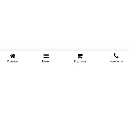
Главная
Меню
Корзина
Контакты
KROVATI-KRASNODAR.RU
8-800-505-18-92
8-800
Работаем 09.00 : 21.00
Заказать обратный звонок