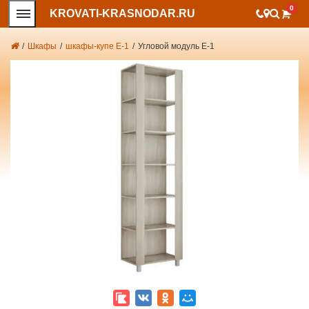
0
KROVATI-KRASNODAR.RU
/
Шкафы
/
шкафы-купе Е-1
/
Угловой модуль Е-1