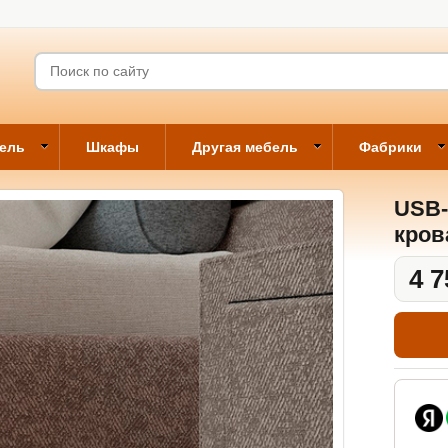
бель
Шкафы
Другая мебель
Фабрики
USB-
кров
4 7