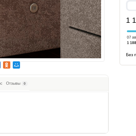
1 
07 ав
1 188
Без 
ос
Отзывы
0