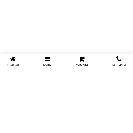
Главная
Меню
Корзина
Контакты
KROVATI-KRASNODAR.RU
8-800-505-18-92
8-800
Работаем 09.00 : 21.00
Заказать обратный звонок