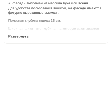
фасад - выполнен из массива бука или ясеня
Для удобства пользования ящиком, на фасаде имеются
фигурно вырезанные выемки .
Полезная глубина ящика 16 см.
Ширина ящика - это глубина, на которую закатывается
ящик под кровать, от 70 до 150 см.
Развернуть
Длина 190, 195 и 200 см - это длина двух ящиков вместе
(кровати).
Ящики укомплектованы 4-мя колесиками, колесики
каучуковые.
Стоимость указана за 2 шт.
Доплата в массиве бука за цвет груша и бук 10%, в
массиве ясеня цвета беленый дуб и пинотекс 10%.
Доп. опция:
каркас ящика может быть выполнен из массива,
к кроватям, шириной до 140 см, можно изготовить
ящик с фасадом (с выемками) с двух сторон.