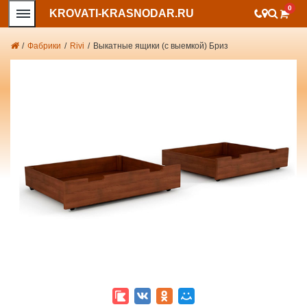
0
KROVATI-KRASNODAR.RU
/
Фабрики
/
Rivi
/
Выкатные ящики (с выемкой) Бриз