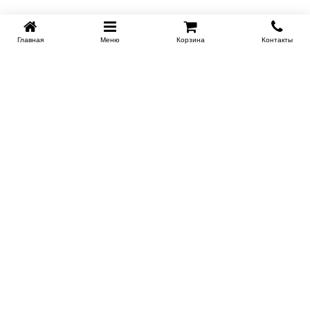
Главная
Меню
Корзина
Контакты
KROVATI-KRASNODAR.RU
8-800-505-18-92
8-800
Работаем 09.00 : 21.00
Заказать обратный звонок
ИНФОРМАЦИЯ
Сертификаты
Доставка
Контакты