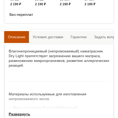
2 190 ₽
2 190 ₽
2 190 ₽
2 190 ₽
Без переплат
Описание
Условия доставки
Гарантии
Задать вопро
Влагонепроницаемый (непромокаемый) наматрасник
Dry Light препятствует загрязнению вашего матраса,
размножению микроорганизмов, развитию аллергических
реакций.
Материалы используемые для изготовления
непромокаемого чехла:
Верх из полотна Tencel (100% tencel)
Изнутри 100% непромокаемое покрытие Мембрана
Развернуть