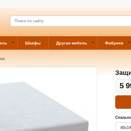
бель
Шкафы
Другая мебель
Фабрики
lus
Защи
5 9
Спально