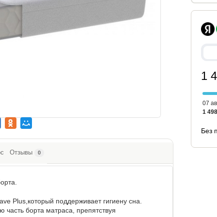
1 
07 ав
1 498
Без 
ос
Отзывы
0
орта.
ave Plus,который поддерживает гигиену сна.
 часть борта матраса, препятствуя