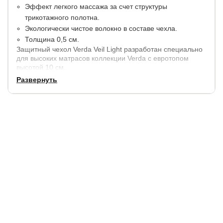
Эффект легкого массажа за счет структуры
трикотажного полотна.
Экологически чистое волокно в составе чехла.
Толщина 0,5 см.
Защитный чехол Verda Veil Light разработан специально
для высоких матрасов коллекции Verda с евротопом
высотой 10 см.
Развернуть
Рекомендуемая высота матраса: от 32 до 44 см.
Гарантия: 1 год.
Срок службы: 5 лет.
Купить в 1 клик