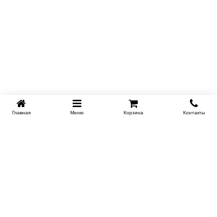
Главная
Меню
Корзина
Контакты
KROVATI-KRASNODAR.RU
8-800-505-18-92
8-800
Работаем 09.00 : 21.00