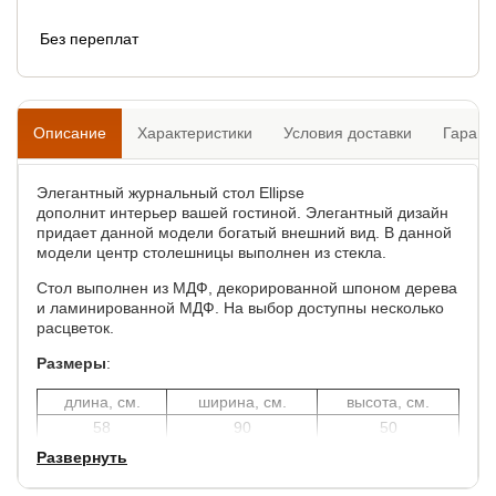
Без переплат
Описание
Характеристики
Условия доставки
Гарант
Элегантный журнальный стол Ellipse
дополнит интерьер вашей гостиной. Элегантный дизайн
придает данной модели богатый внешний вид. В данной
модели центр столешницы выполнен из стекла.
Стол выполнен из МДФ, декорированной шпоном дерева
и ламинированной МДФ. На выбор доступны несколько
расцветок.
Размеры
:
длина, см.
ширина, см.
высота, см.
58
90
50
Гарантия
: 2 года.
Развернуть
Срок службы:
10 лет.