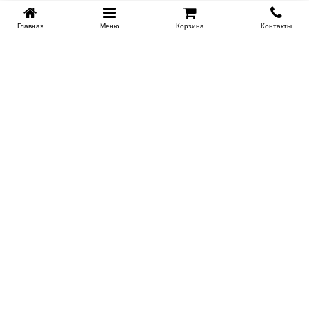
Главная
Меню
Корзина
Контакты
KROVATI-KRASNODAR.RU
8-800-505-18-92
8-800
Работаем 09.00 : 21.00
Заказать обратный звонок
ИНФОРМАЦИЯ
Сертификаты
Доставка
Контакты