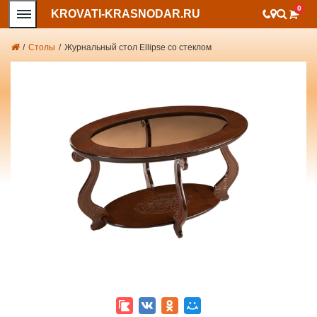
0
KROVATI-KRASNODAR.RU
/
Столы
/
Журнальный стол Ellipse со стеклом