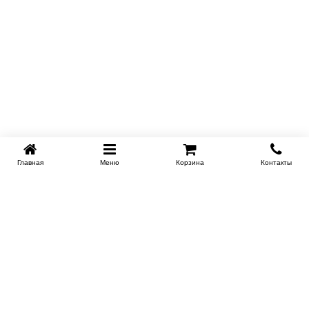
Главная
Меню
Корзина
Контакты
KROVATI-KRASNODAR.RU
8-800-505-18-92
8-800
Работаем 09.00 : 21.00