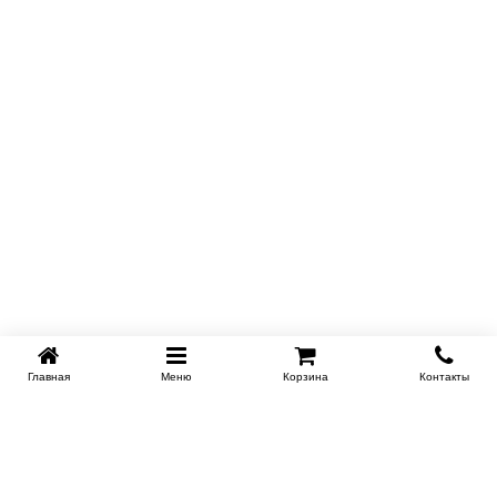
Главная
Меню
Корзина
Контакты
KROVATI-KRASNODAR.RU