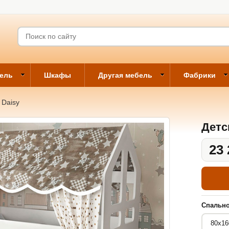
бель
Шкафы
Другая мебель
Фабрики
 Daisy
Детс
23 
Спально