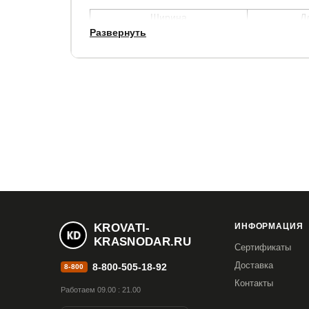
Ширина
Д
Развернуть
85 см
16
Размер спального места:
80х160 см.
Доп. опции:
бельевой ящик на всю длину кровати (70х150
Стоимость 4200 руб.
балдахин (Бежевый со звездами, Бирюзовый
Розовый с единорогами, Серый с принцесами
KROVATI-
ИНФОРМАЦИЯ
KRASNODAR.RU
Основание кровати: надежное износостойкое ре
Сертификаты
Доставка
8-800-505-18-92
8-800
ВАЖНО:
обязательно при заказе указывать с ка
Контакты
изменить нельзя.
Работаем 09.00 : 21.00