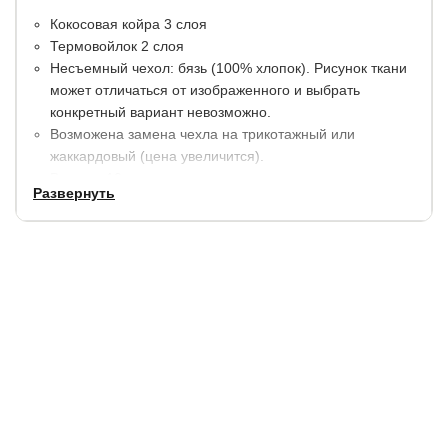
Кокосовая койра 3 слоя
Термовойлок 2 слоя
Несъемный чехол: бязь (100% хлопок). Рисунок ткани
может отличаться от изображенного и выбрать
конкретный вариант невозможно.
Возможена замена чехла на трикотажный или
жаккардовый (цена увеличится).
Высота: 10 см.
Развернуть
Максимальная нагрузка на спальное место: 80 кг.
Гарантия:
1,5 года. При покупке и эксплуатации с
чехлом: 5 лет.