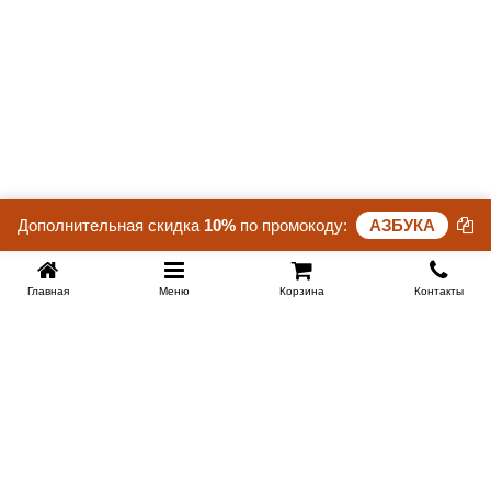
Купить в 1 клик
Дополнительная скидка
10%
по промокоду:
АЗБУКА
Главная
Меню
Корзина
Контакты
KROVATI-KRASNODAR.RU
8-800-505-18-92
8-800
Работаем 09.00 : 21.00