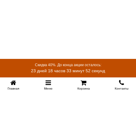
Скидка 40%. До конца акции осталось:
23 дней 18 часов 33 минут 52 секунд
Главная
Меню
Корзина
Контакты
KROVATI-KRASNODAR.RU
8-800-505-18-92
8-800