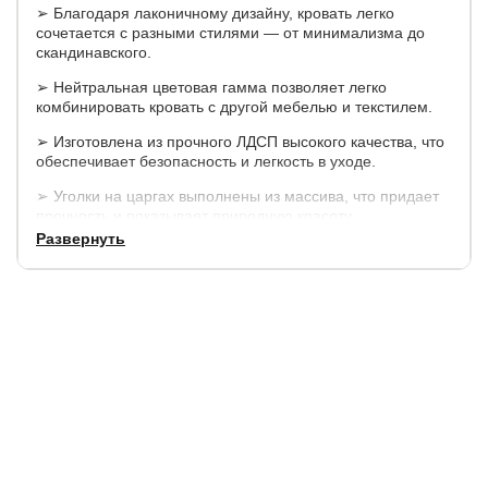
➢ Благодаря лаконичному дизайну, кровать легко
сочетается с разными стилями — от минимализма до
скандинавского.
➢ Нейтральная цветовая гамма позволяет легко
комбинировать кровать с другой мебелью и текстилем.
➢ Изготовлена из прочного ЛДСП высокого качества, что
обеспечивает безопасность и легкость в уходе.
➢ Уголки на царгах выполнены из массива, что придает
прочность и показывает природную красоту.
Развернуть
Матрас утопает относительно царги на 60 мм.
Царга – 340 мм высотой.
Просвет между полом и кроватью 15 см.
Габаритные размеры:
Высота
Высота до основания
Ширина
Длина
дизголовья
матраса
+ 3 см
+ 3 см
85 см
28 см