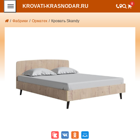
0
KROVATI-KRASNODAR.RU
/
Фабрики
/
Орматек
/
Кровать Skandy