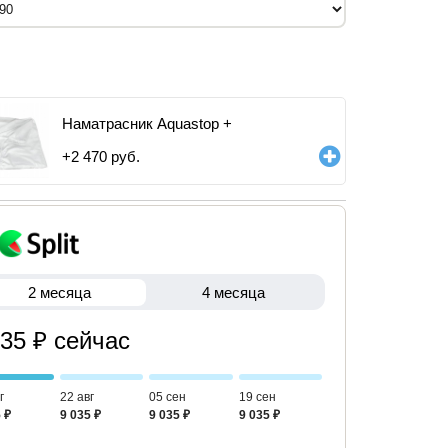
Наматрасник Aquastop +
+
2 470
руб.
2 месяца
4 месяца
035 ₽ сейчас
г
22 авг
05 сен
19 сен
 ₽
9 035 ₽
9 035 ₽
9 035 ₽