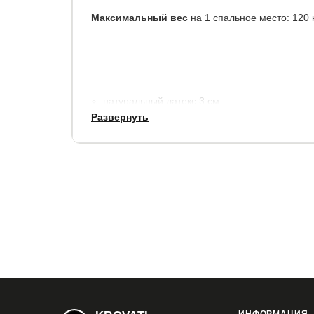
Максимальный вес
на 1 спальное место: 120 к
натуральный латекс 3 см;
Развернуть
моноблок из искусственного латекса (высоко
чехол: Lux, ткань из хлопкового жаккарда (с
холлконе 200 гр./м2.
высота 18 см.
Матрас в вакуумной упаковке, скрученный в ком
транспортировки.
Готов к использованию через 8-10 часов после 
Гарантия:
2 года.