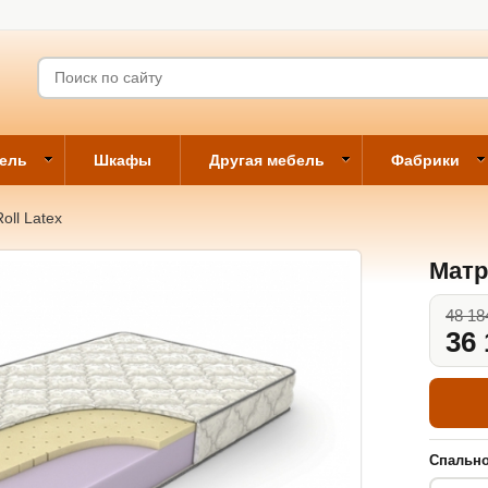
бель
Шкафы
Другая мебель
Фабрики
ll Latex
Матр
48 18
36 
Спально