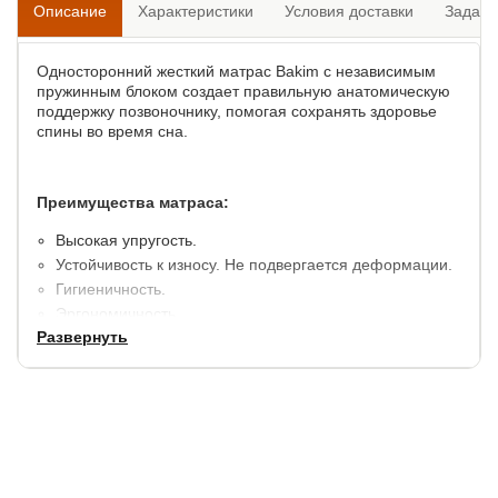
Описание
Характеристики
Условия доставки
Задать
Односторонний жесткий матрас Bakim с независимым
пружинным блоком создает правильную анатомическую
поддержку позвоночнику, помогая сохранять здоровье
спины во время сна.
Преимущества матраса:
Высокая упругость.
Устойчивость к износу. Не подвергается деформации.
Гигиеничность.
Эргономичность.
Развернуть
Бесшумность.
Воздухопропускные свойства.
Способность к терморегуляции.
Состав слоев​:
Натуральный латекс.