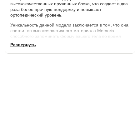
высококачественных пружинных блока, что создает в два
раза более прочную поддержку и повышает
ортопедический уровень.
Уникальность данной модели заключается в том, что она
состоит из высокоэластичного материала Memorix,
способного запоминать форму вашего тела во время
сна, а натуральная шерсть ягненка в совокупности с
Развернуть
данным наполнителем создает необычайно комфортный
и мягкий эффект "парения на облаке".
Основные характеристики:
высота 41 см.
максимальная наргузка на спальное место 170 кг.
допустимая разница в весе 25 кг.
Сторона 1: средняя жёсткость
Сторона 2: мягкая
Состав слоев:
шерсть ягненка 2 см;