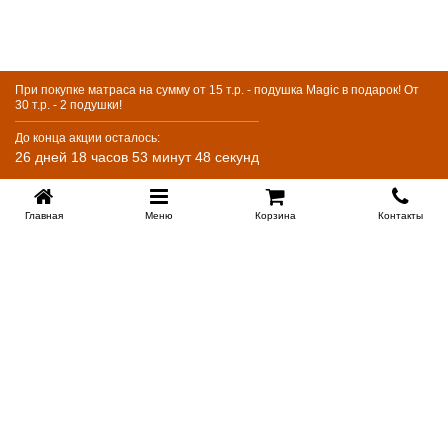
При покупке матраса на сумму от 15 т.р. - подушка Magic в подарок! От
30 т.р. - 2 подушки!
До конца акции осталось:
26 дней 18 часов 53 минут 47 секунд
Главная
Меню
Корзина
Контакты
KROVATI-KRASNODAR.RU
8-800-505-18-92
8-800
Работаем 09.00 : 21.00
Заказать обратный звонок