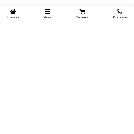
Главная
Меню
Корзина
Контакты
KROVATI-KRASNODAR.RU
8-800-505-18-92
8-800
Работаем 09.00 : 21.00
Заказать обратный звонок
ИНФОРМАЦИЯ
Сертификаты
Доставка
Контакты