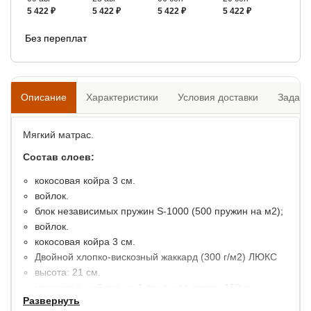
5 422 ₽
5 422 ₽
5 422 ₽
5 422 ₽
Без переплат
Описание
Характеристики
Условия доставки
Задать
Мягкий матрас.
Состав слоев:
кокосовая койра 3 см.
войлок.
блок независимых пружин S-1000 (500 пружин на м2);
войлок.
кокосовая койра 3 см.
Двойной хлопко-вискозный жаккард (300 г/м2) ЛЮКС
высота: 21 см.
максимальный вес на 1 спальное место: 150 кг.
Развернуть