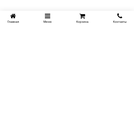
Главная
Меню
Корзина
Контакты
KROVATI-KRASNODAR.RU
8-800-505-18-92
8-800
Работаем 09.00 : 21.00
Заказать обратный звонок
ИНФОРМАЦИЯ
Сертификаты
Доставка
Контакты