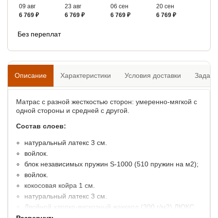
09 авг
23 авг
06 сен
20 сен
6 769 ₽
6 769 ₽
6 769 ₽
6 769 ₽
Без переплат
Описание
Характеристики
Условия доставки
Задать
Матрас с разной жесткостью сторон: умеренно-мягкой с
одной стороны и средней с другой.
Состав слоев:
натуральный латекс 3 см.
войлок.
блок независимых пружин S-1000 (510 пружин на м2);
войлок.
кокосовая койра 1 см.
натуральный латекс 3 см.
Двойной хлопко-вискозный жаккард (300 г/м2) ЛЮКС
высота: 22 см.
Развернуть