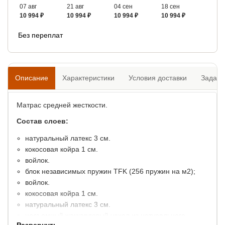
07 авг
21 авг
04 сен
18 сен
10 994 ₽
10 994 ₽
10 994 ₽
10 994 ₽
Без переплат
Описание
Характеристики
Условия доставки
Задать
Матрас средней жесткости.
Состав слоев:
натуральный латекс 3 см.
кокосовая койра 1 см.
войлок.
блок независимых пружин TFK (256 пружин на м2);
войлок.
кокосовая койра 1 см.
натуральный латекс 3 см.
несъемный жаккардовый чехол из натурального
Развернуть