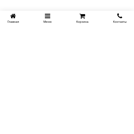
Главная
Меню
Корзина
Контакты
KROVATI-KRASNODAR.RU
8-800-505-18-92
8-800
Работаем 09.00 : 21.00
Заказать обратный звонок
ИНФОРМАЦИЯ
Сертификаты
Доставка
Контакты