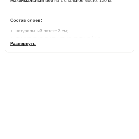
Максимальный вес
на 1 спальное место: 120 кг.
Состав слоев:
натуральный латекс 3 см;
латексированное кокосовое волокно 1 см;
Развернуть
термовойлок;
независимый пружинный блок "ТФК" (TFK) 256 пр./м2;
усиление по периметру из пенополиуретана;
термовойлок;
чехол: Elit, ткань из хлопкового жаккарда (состав:
хлопок 40%, полиэстер 60%). Простеган на холлконе
250 гр./м2. Специальная пропитка предохраняет
покрытие от истирания.
Гарантия:
2 года на наполнитель и чехол (10 лет на
пружинный блок).