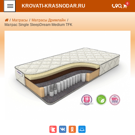
0
KROVATI-KRASNODAR.RU
/
Матрасы
/
Матрасы Дримлайн
/
Матрас Single SleepDream Medium TFK