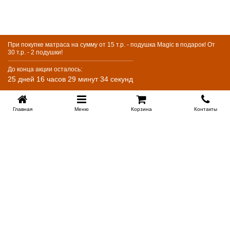
При покупке матраса на сумму от 15 т.р. - подушка Magic в подарок! От
30 т.р. - 2 подушки!
До конца акции осталось:
25 дней 16 часов 29 минут 34 секунд
Главная
Меню
Корзина
Контакты
KROVATI-KRASNODAR.RU
8-800-505-18-92
8-800
Работаем 09.00 : 21.00
Заказать обратный звонок