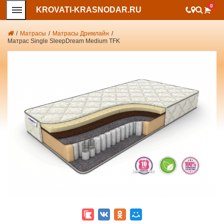
0
KROVATI-KRASNODAR.RU
/
Матрасы
/
Матрасы Дримлайн
/
Матрас Single SleepDream Medium TFK