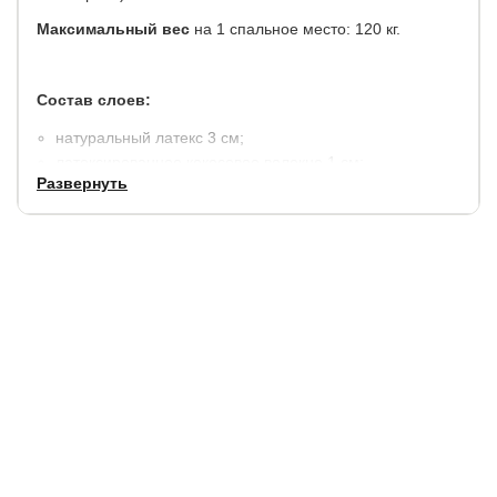
Максимальный вес
на 1 спальное место: 120 кг.
Состав слоев:
натуральный латекс 3 см;
латексированное кокосовое волокно 1 см;
Развернуть
термовойлок;
независимый пружинный блок "ТФК" (TFK) 256 пр./м2;
усиление по периметру из пенополиуретана;
термовойлок;
чехол: Elit, ткань из хлопкового жаккарда (состав:
хлопок 40%, полиэстер 60%). Простеган на холлконе
250 гр./м2. Специальная пропитка предохраняет
покрытие от истирания.
Гарантия:
2 года на наполнитель и чехол (10 лет на
пружинный блок).