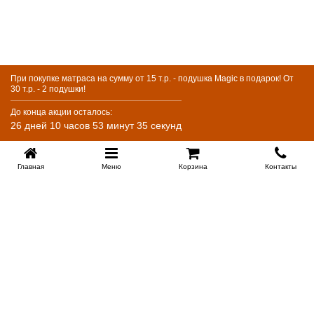
При покупке матраса на сумму от 15 т.р. - подушка Magic в подарок! От
30 т.р. - 2 подушки!
До конца акции осталось:
26 дней 10 часов 53 минут 35 секунд
Главная
Меню
Корзина
Контакты
KROVATI-KRASNODAR.RU
8-800-505-18-92
8-800
Работаем 09.00 : 21.00