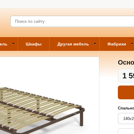
бель
Шкафы
Другая мебель
Фабрики
Осно
1 5
Спально