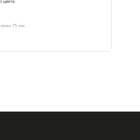
о цвета.
лями 75 мм.