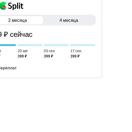
2 месяца
4 месяца
9 ₽ сейчас
г
20 авг
03 сен
17 сен
₽
399 ₽
399 ₽
399 ₽
переплат