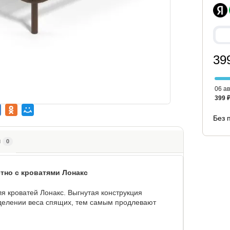
39
06 ав
399 
Без 
ы
0
тно с кроватями Лонакс
я кроватей Лонакс. Выгнутая конструкция
еделении веса спящих, тем самым продлевают