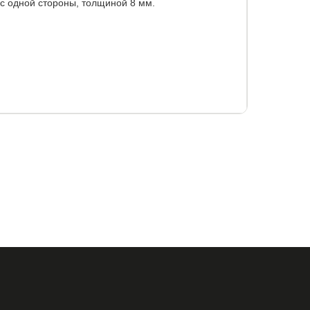
 одной стороны, толщиной 8 мм.
90
120x200
140x190
140x200
160x190