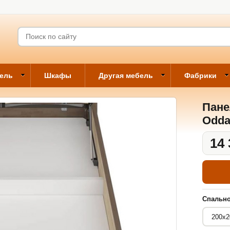
бель
Шкафы
Другая мебель
Фабрики
Пане
Odda
14 
Спально