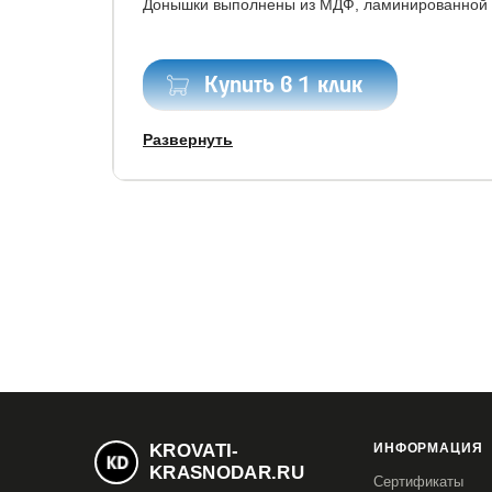
Донышки выполнены из МДФ, ламинированной с
Купить в 1 клик
Развернуть
Все модификации:
80x190
80x200
90x190
90x200
120x1
160x200
180x190
180x200
200x200
KROVATI-
ИНФОРМАЦИЯ
KRASNODAR.RU
Сертификаты