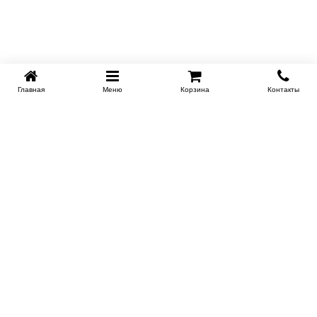
Главная
Меню
Корзина
Контакты
KROVATI-KRASNODAR.RU
8-800-505-18-92
8-800
Работаем 09.00 : 21.00
Заказать обратный звонок
ИНФОРМАЦИЯ
Сертификаты