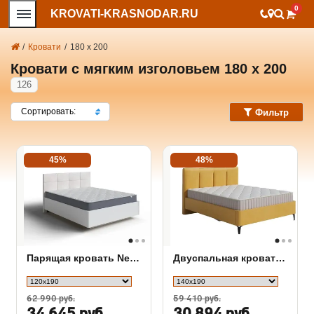
0
KROVATI-KRASNODAR.RU
/
Кровати
/
180 х 200
Кровати с мягким изголовьем 180 х 200
126
Сортировать:
Фильтр
45%
48%
Парящая кровать New Light
Двуспальная кровать Monro
62 990 руб.
59 410 руб.