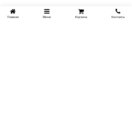
Главная
Меню
Корзина
Контакты
KROVATI-KRASNODAR.RU
8-800-505-18-92
8-800
Работаем 09.00 : 21.00
Заказать обратный звонок
ИНФОРМАЦИЯ
Сертификаты
Доставка
Контакты