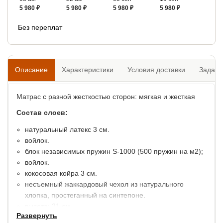
5 980 ₽
5 980 ₽
5 980 ₽
5 980 ₽
Без переплат
Описание
Характеристики
Условия доставки
Задать
Матрас с разной жесткостью сторон: мягкая и жесткая
Состав слоев:
натуральный латекс 3 см.
войлок.
блок независимых пружин S-1000 (500 пружин на м2);
войлок.
кокосовая койра 3 см.
несъемный жаккардовый чехол из натурального
хлопка, простеганный на синтепоне.
высота: 21 см.
Развернуть
максимальный вес на 1 спальное место: 140 кг.