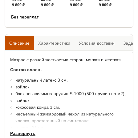
9 809 ₽
9 809 ₽
9 809 ₽
9 809 ₽
Без переплат
Описание
Характеристики
Условия доставки
Задать
Матрас с разной жесткостью сторон: мягкая и жесткая
Состав слоев:
натуральный латекс 3 см.
войлок.
блок независимых пружин S-1000 (500 пружин на м2);
войлок.
кокосовая койра 3 см.
несъемный жаккардовый чехол из натурального
хлопка, простеганный на синтепоне.
высота: 21 см.
Развернуть
максимальный вес на 1 спальное место: 140 кг.