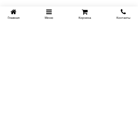
Главная
Меню
Корзина
Контакты
KROVATI-KRASNODAR.RU
8-800-505-18-92
8-800
Работаем 09.00 : 21.00
Заказать обратный звонок
ИНФОРМАЦИЯ
Сертификаты
Доставка
Контакты